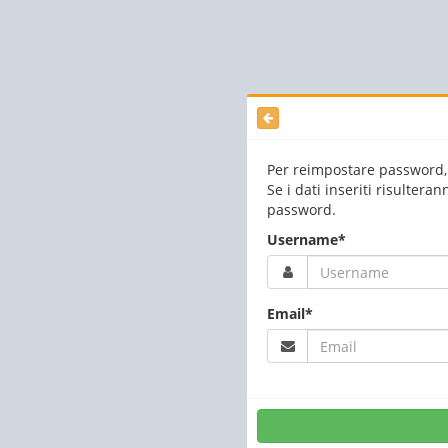
Per reimpostare password, i
Se i dati inseriti risultera
password.
Username*
Email*